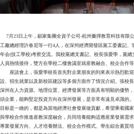
7月23日上午，顧家集團全資子公司-杭州彙擇教育科技有限
工廠總經理許春尼等一行4人，在深州經濟開發區黨工委書記、
年会(技工學校)考察交流。我校黨總支書記、校長張愛學，黨
人員熱情接待，雙方在學校二樓會議室就産教融合、校企合作等
座談會上，張愛學校長首先對企業朋友的到來表示熱烈歡迎
設、招生就業以及新校區建設等多個方面作了情況介紹。張校長
深州在人力資源、地理位置、經濟發展等方面具有明顯的優勢，
頭企業，能夠堅定投資方向在深州發展，是非常有遠見卓識的。
目标是一緻的，都是為當地經濟社會發展做貢獻，希望乘着國家
與學校合作推進産教深度融合，共同培養能夠适應産業發展需求
專業發展方向、人才培養辦法、校企合作模式、學生綜合素質培