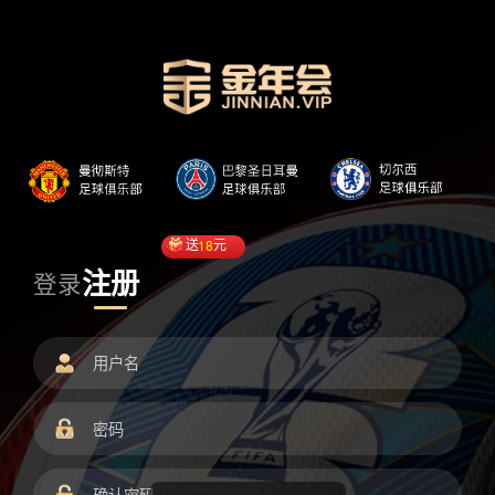
送
18
元
注册
登录